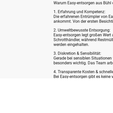
Warum Easy-entsorgen aus
Bühl
d
1. Erfahrung und Kompetenz:
Die erfahrenen Entrümpler von E
ankommt. Von der ersten Besichtig
2. Umweltbewusste Entsorgung:
Easy-entsorgen legt großen Wert 
Schrotthändler, während Restmüll
werden eingehalten.
3. Diskretion & Sensibilität:
Gerade bei sensiblen Situationen
besonders wichtig. Das Team arbei
4. Transparente Kosten & schnell
Bei Easy-entsorgen gibt es keine
Festpreisangebot. Die Entrümpelu
oder ein komplettes Haus handelt
⸻
Entrümpelung in Achern – vom K