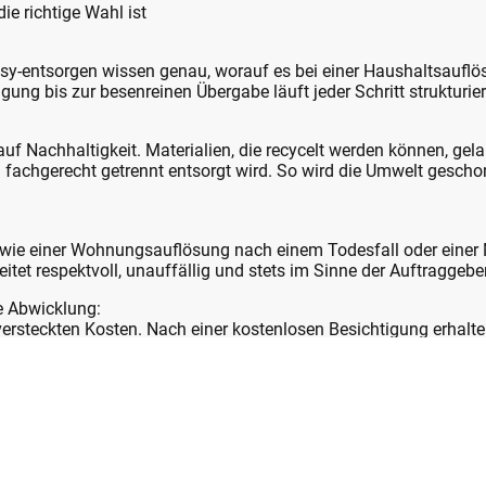
ie richtige Wahl ist
asy-entsorgen wissen genau, worauf es bei einer Haushaltsauf
ung bis zur besenreinen Übergabe läuft jeder Schritt strukturiert
auf Nachhaltigkeit. Materialien, die recycelt werden können, g
 fachgerecht getrennt entsorgt wird. So wird die Umwelt geschon
 wie einer Wohnungsauflösung nach einem Todesfall oder einer
tet respektvoll, unauffällig und stets im Sinne der Auftraggeber
e Abwicklung:
 versteckten Kosten. Nach einer kostenlosen Besichtigung erhalt
ng wird zügig, gründlich und termingerecht erledigt – egal, ob 
.
eller bis zum Dachboden