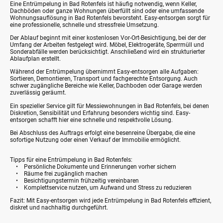
Eine Entrümpelung in Bad Rotenfels ist häufig notwendig, wenn Keller,
Dachböden oder ganze Wohnungen überfüllt sind oder eine umfassende
Wohnungsauflösung in Bad Rotenfels bevorsteht. Easy-entsorgen sorgt für
eine professionelle, schnelle und stressfreie Umsetzung.
Der Ablauf beginnt mit einer kostenlosen Vor-Ort-Besichtigung, bei der der
Umfang der Arbeiten festgelegt wird. Möbel, Elektrogeräte, Sperrmüll und
Sonderabfälle werden berücksichtigt. Anschließend wird ein strukturierter
Ablaufplan erstellt.
Während der Entrümpelung übernimmt Easy-entsorgen alle Aufgaben:
Sortieren, Demontieren, Transport und fachgerechte Entsorgung. Auch
schwer zugängliche Bereiche wie Keller, Dachboden oder Garage werden
zuverlässig geräumt.
Ein spezieller Service gilt für Messiewohnungen in Bad Rotenfels, bei denen
Diskretion, Sensibilität und Erfahrung besonders wichtig sind. Easy-
entsorgen schafft hier eine schnelle und respektvolle Lösung.
Bei Abschluss des Auftrags erfolgt eine besenreine Übergabe, die eine
sofortige Nutzung oder einen Verkauf der Immobilie ermöglicht.
Tipps für eine Entrümpelung in Bad Rotenfels:
• Persönliche Dokumente und Erinnerungen vorher sichern
• Räume frei zugänglich machen
• Besichtigungstermin frühzeitig vereinbaren
• Komplettservice nutzen, um Aufwand und Stress zu reduzieren
Fazit: Mit Easy-entsorgen wird jede Entrümpelung in Bad Rotenfels effizient,
diskret und nachhaltig durchgeführt.