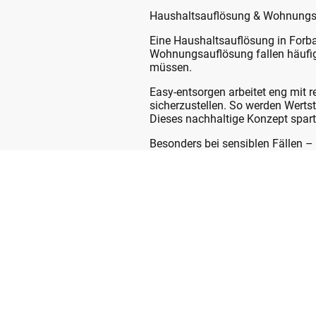
Haushaltsauflösung & Wohnungsauf
Eine Haushaltsauflösung in Forbac
Wohnungsauflösung fallen häufig 
müssen.
Easy-entsorgen arbeitet eng mit
sicherzustellen. So werden Wertst
Dieses nachhaltige Konzept spart
Besonders bei sensiblen Fällen 
geschulte Team von Easy-entsorge
übergibt die Räume besenrein.
⸻
Warum Easy-entsorgen aus Bühl di
1. Regional & erfahren: Als Un
spart Anfahrtskosten und garantie
2. Faire Festpreise: Transparent
Sperrmüll, Restmüll und Wertstof
3. Nachhaltige Entsorgung: Zus
4. Vollservice: Vom ersten Besi
Firmenauflösung.