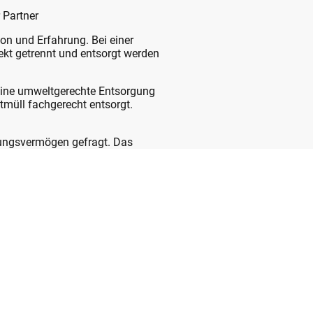
r Partner
on und Erfahrung. Bei einer
ekt getrennt und entsorgt werden
eine umweltgerechte Entsorgung
tmüll fachgerecht entsorgt.
lungsvermögen gefragt. Das
 und hygienische Reinigung und
Forbach und Umgebung genau. Das
ansport, Entsorgung von
ngbetrieben.
ntrümpelung oder