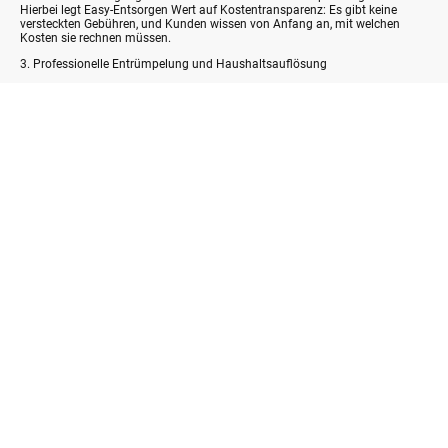
Hierbei legt Easy-Entsorgen Wert auf Kostentransparenz: Es gibt keine
versteckten Gebühren, und Kunden wissen von Anfang an, mit welchen
Kosten sie rechnen müssen.
3. Professionelle Entrümpelung und Haushaltsauflösung
Am vereinbarten Termin kümmert sich das erfahrene Team um die
komplette Entrümpelung. Dazu gehören:
• Abbau und Abtransport von Möbeln
• Entsorgung von Elektrogeräten und technischen Geräten
• Sammlung und Abfuhr von Sperrmüll
• Sortierung und Trennung von wiederverwertbaren Materialien
4. Umweltgerechte Entsorgung
Nachhaltigkeit ist ein zentraler Bestandteil der Arbeit von Easy-Entsorgen.
Alles, was noch verwertbar ist, wird sortiert und recycelt, während
Sondermüll sachgerecht entsorgt wird. So profitieren Kunden von einer
Entrümpelung in Lichtenau, die sowohl effizient als auch umweltbewusst
ist.
5. Besenreine Übergabe
Nach Abschluss der Räumung wird das Objekt besenrein übergeben. Egal
ob Wohnung, Haus oder Geschäftsräume – alles ist bereit für die Übergabe
an Vermieter, Käufer oder für die weitere Nutzung.
⸻
Wichtige Aspekte einer Haushaltsauflösung in Lichtenau
• Zeitersparnis: Mit einem professionellen Team geht die Entrümpelung
deutlich schneller als bei Eigenregie.
• Stressfreie Abwicklung: Kunden müssen sich nicht um schwere Möbel,