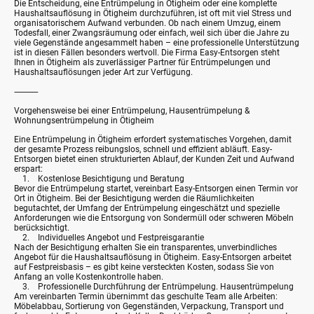
Die Entscheidung, eine Entrümpelung in Ötigheim oder eine komplette
Haushaltsauflösung in Ötigheim durchzuführen, ist oft mit viel Stress und
organisatorischem Aufwand verbunden. Ob nach einem Umzug, einem
Todesfall, einer Zwangsräumung oder einfach, weil sich über die Jahre zu
viele Gegenstände angesammelt haben – eine professionelle Unterstützung
ist in diesen Fällen besonders wertvoll. Die Firma Easy-Entsorgen steht
Ihnen in Ötigheim als zuverlässiger Partner für Entrümpelungen und
Haushaltsauflösungen jeder Art zur Verfügung.
⸻
Vorgehensweise bei einer Entrümpelung, Hausentrümpelung &
Wohnungsentrümpelung in Ötigheim
Eine Entrümpelung in Ötigheim erfordert systematisches Vorgehen, damit
der gesamte Prozess reibungslos, schnell und effizient abläuft. Easy-
Entsorgen bietet einen strukturierten Ablauf, der Kunden Zeit und Aufwand
erspart:
1. Kostenlose Besichtigung und Beratung
Bevor die Entrümpelung startet, vereinbart Easy-Entsorgen einen Termin vor
Ort in Ötigheim. Bei der Besichtigung werden die Räumlichkeiten
begutachtet, der Umfang der Entrümpelung eingeschätzt und spezielle
Anforderungen wie die Entsorgung von Sondermüll oder schweren Möbeln
berücksichtigt.
2. Individuelles Angebot und Festpreisgarantie
Nach der Besichtigung erhalten Sie ein transparentes, unverbindliches
Angebot für die Haushaltsauflösung in Ötigheim. Easy-Entsorgen arbeitet
auf Festpreisbasis – es gibt keine versteckten Kosten, sodass Sie von
Anfang an volle Kostenkontrolle haben.
3. Professionelle Durchführung der Entrümpelung. Hausentrümpelung
Am vereinbarten Termin übernimmt das geschulte Team alle Arbeiten:
Möbelabbau, Sortierung von Gegenständen, Verpackung, Transport und