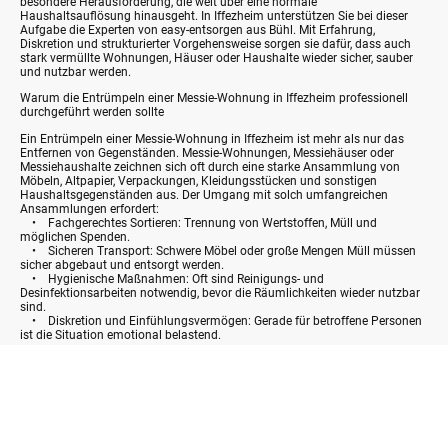
besondere Herausforderung, die weit über eine normale
Haushaltsauflösung hinausgeht. In Iffezheim unterstützen Sie bei dieser
Aufgabe die Experten von easy-entsorgen aus Bühl. Mit Erfahrung,
Diskretion und strukturierter Vorgehensweise sorgen sie dafür, dass auch
stark vermüllte Wohnungen, Häuser oder Haushalte wieder sicher, sauber
und nutzbar werden.
Warum die Entrümpeln einer Messie-Wohnung in Iffezheim professionell
durchgeführt werden sollte
Ein Entrümpeln einer Messie-Wohnung in Iffezheim ist mehr als nur das
Entfernen von Gegenständen. Messie-Wohnungen, Messiehäuser oder
Messiehaushalte zeichnen sich oft durch eine starke Ansammlung von
Möbeln, Altpapier, Verpackungen, Kleidungsstücken und sonstigen
Haushaltsgegenständen aus. Der Umgang mit solch umfangreichen
Ansammlungen erfordert:
• Fachgerechtes Sortieren: Trennung von Wertstoffen, Müll und
möglichen Spenden.
• Sicheren Transport: Schwere Möbel oder große Mengen Müll müssen
sicher abgebaut und entsorgt werden.
• Hygienische Maßnahmen: Oft sind Reinigungs- und
Desinfektionsarbeiten notwendig, bevor die Räumlichkeiten wieder nutzbar
sind.
• Diskretion und Einfühlungsvermögen: Gerade für betroffene Personen
ist die Situation emotional belastend.
Das Team von easy-entsorgen übernimmt all diese Aufgaben professionell
und sorgt für eine stressfreie Abwicklung der Messiehaus- oder
Messiewohnungsentrümpelung in Iffezheim.
Vorgehensweise beim Entrümpeln eines Messie-Haushalts in Iffezheim
1. Kostenlose Besichtigung und Beratung