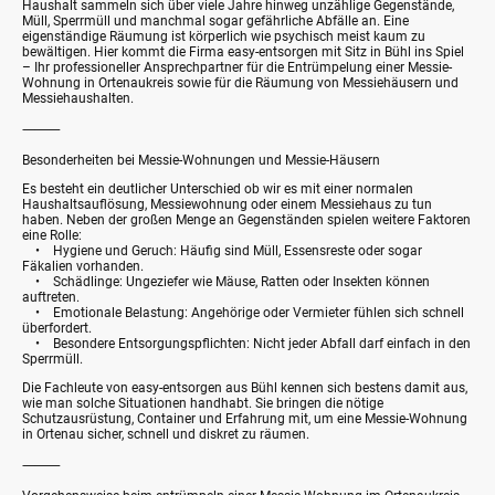
Haushalt sammeln sich über viele Jahre hinweg unzählige Gegenstände,
Müll, Sperrmüll und manchmal sogar gefährliche Abfälle an. Eine
eigenständige Räumung ist körperlich wie psychisch meist kaum zu
bewältigen. Hier kommt die Firma easy-entsorgen mit Sitz in
Bühl
ins Spiel
– Ihr professioneller Ansprechpartner für die Entrümpelung einer Messie-
Wohnung in
Ortenaukreis
sowie für die Räumung von Messiehäusern und
Messiehaushalten.
⸻
Besonderheiten bei Messie-Wohnungen und Messie-Häusern
Es besteht ein deutlicher Unterschied ob wir es mit einer normalen
Haushaltsauflösung, Messiewohnung oder einem Messiehaus zu tun
haben. Neben der großen Menge an Gegenständen spielen weitere Faktoren
eine Rolle:
• Hygiene und Geruch: Häufig sind Müll, Essensreste oder sogar
Fäkalien vorhanden.
• Schädlinge: Ungeziefer wie Mäuse, Ratten oder Insekten können
auftreten.
• Emotionale Belastung: Angehörige oder Vermieter fühlen sich schnell
überfordert.
• Besondere Entsorgungspflichten: Nicht jeder Abfall darf einfach in den
Sperrmüll.
Die Fachleute von easy-entsorgen aus
Bühl
kennen sich bestens damit aus,
wie man solche Situationen handhabt. Sie bringen die nötige
Schutzausrüstung, Container und Erfahrung mit, um eine Messie-Wohnung
in Ortenau sicher, schnell und diskret zu räumen.
⸻