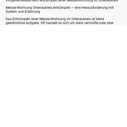
Vorgehensweise beim entrümpeln einer Messie-Wohnung im Ortenaukreis
Messie-Wohnung Ortenaukreis entrümpeln – eine Herausforderung mit
System und Erfahrung
Das Entrümpeln einer Messie-Wohnung im Ortenaukreis ist keine
gewöhnliche Aufgabe. Oft handelt es sich um stark vermüllte oder über
Jahre vernachlässigte Räume, in denen sich Gegenstände, Abfälle und
persönliche Dinge ansammeln. Diese Situationen erfordern nicht nur
körperliche Arbeit, sondern auch Feingefühl, Diskretion und professionelle
Organisation.
Gerade im Ortenaukreis – von Offenburg über Lahr, Achern, Kehl, Oberkirch
bis nach Appenweier – gibt es zahlreiche Wohnungen und Häuser, die nach
einer fachgerechten Entrümpelung wieder bewohnbar gemacht werden
müssen. Hier kommt die erfahrene Entrümpelungsfirma Easy-entsorgen
aus
Bühl
ins Spiel.
⸻
Warum eine Messie-Wohnung im Ortenaukreis professionell entrümpeln
lassen?
Eine Messie-Wohnung (oder auch Messiewohnung) unterscheidet sich
deutlich von einer normalen Entrümpelung. Neben großen Mengen an
Hausrat finden sich oft auch Bioabfälle, Ungezieferbefall,
Feuchtigkeitsschäden oder Geruchsprobleme.
Wer versucht, eine solche Wohnung eigenständig zu räumen, stößt schnell
an psychische, körperliche und organisatorische Grenzen. Professionelle
Entrümpelungsfirmen wie Easy-entsorgen bieten hier die nötige Erfahrung,
Schutzausrüstung, Transportmittel und Entsorgungsmöglichkeiten, um den
gesamten Prozess sicher, schnell und hygienisch durchzuführen.