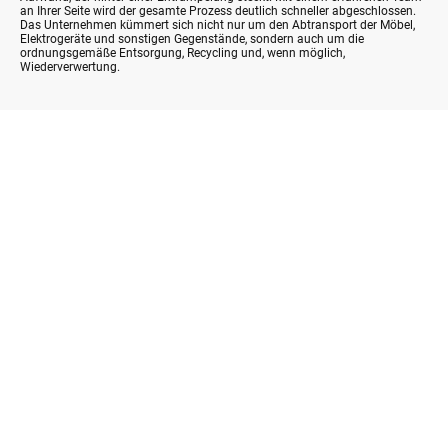
an Ihrer Seite wird der gesamte Prozess deutlich schneller abgeschlossen.
Das Unternehmen kümmert sich nicht nur um den Abtransport der Möbel,
Elektrogeräte und sonstigen Gegenstände, sondern auch um die
ordnungsgemäße Entsorgung, Recycling und, wenn möglich,
Wiederverwertung.
Neben privaten Haushalten unterstützt easy-entsorgen auch gewerbliche
Kunden. Büros, Lagerhallen oder Geschäftsräume können von Ballast
befreit werden, ohne dass der laufende Betrieb gestört wird. Dank der
professionellen Planung und Durchführung lassen sich Entrümpelungen
flexibel an die Bedürfnisse der Kunden anpassen.
Ein weiterer Aspekt, der die Frage „Was kostet eine Entrümpelung in
Kuppenheim?“ beeinflusst, ist der Serviceumfang. Easy-entsorgen bietet
nicht nur die reine Entrümpelung, sondern auf Wunsch auch
Zusatzleistungen wie die Reinigung der Räumlichkeiten nach der
Entrümpelung. Dies sorgt dafür, dass Kunden direkt wieder ein sauberes,
nutzbares Objekt vorfinden.
Kalkulationsfaktoren zu einer Entrümpelung in Kuppenheim:
• Wohnungsgröße: Anzahl der Quadratmeter.
• Menge & Art: Volumen und Gewicht des zu entsorgenden Materials.
• Zugang: Stockwerk, Vorhandensein eines Aufzugs, Halteverbotszone.
• Wertanrechnung: Verkaufbare Gegenstände (z. B. Antiquitäten oder
hochwertige Möbel) werden von uns auf den Preis angerechnet.