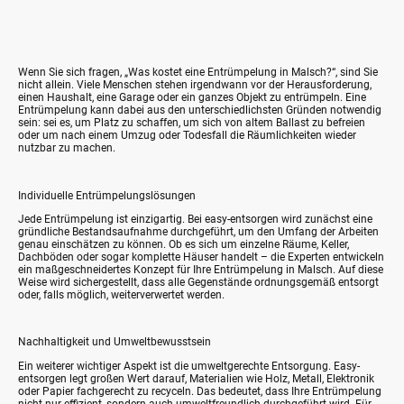
Wenn Sie sich fragen,
„Was kostet eine Entrümpelung in Malsch?“
, sind Sie
nicht allein. Viele Menschen stehen irgendwann vor der Herausforderung,
einen Haushalt, eine Garage oder ein ganzes Objekt zu entrümpeln. Eine
Entrümpelung kann dabei aus den unterschiedlichsten Gründen notwendig
sein: sei es, um Platz zu schaffen, um sich von altem Ballast zu befreien
oder um nach einem Umzug oder Todesfall die Räumlichkeiten wieder
nutzbar zu machen.
Individuelle Entrümpelungslösungen
Jede Entrümpelung ist einzigartig. Bei easy-entsorgen wird zunächst eine
gründliche Bestandsaufnahme durchgeführt, um den Umfang der Arbeiten
genau einschätzen zu können. Ob es sich um einzelne Räume, Keller,
Dachböden oder sogar komplette Häuser handelt – die Experten entwickeln
ein maßgeschneidertes Konzept für Ihre Entrümpelung in Malsch. Auf diese
Weise wird sichergestellt, dass alle Gegenstände ordnungsgemäß entsorgt
oder, falls möglich, weiterverwertet werden.
Nachhaltigkeit und Umweltbewusstsein
Ein weiterer wichtiger Aspekt ist die umweltgerechte Entsorgung. Easy-
entsorgen legt großen Wert darauf, Materialien wie Holz, Metall, Elektronik
oder Papier fachgerecht zu recyceln. Das bedeutet, dass Ihre Entrümpelung
nicht nur effizient, sondern auch umweltfreundlich durchgeführt wird. Für