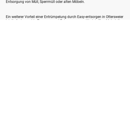
Entsorgung von Müll, Sperrmüll oder alten Möbeln.
Ein weiterer Vorteil einer Entrümpelung durch Easy-entsorgen in Ottersweier
ist die fachgerechte Trennung und Entsorgung von Wertstoffen. Materialien
wie Metall, Holz, Elektronikgeräte oder Textilien werden umweltfreundlich
recycelt, wodurch die Belastung für die Umwelt minimiert wird. Diese
umweltbewusste Vorgehensweise ist besonders für Kunden wichtig, die
Wert auf Nachhaltigkeit legen.
Zusätzlich profitieren Kunden von einem schnellen und unkomplizierten
Ablauf. Easy-entsorgen stellt sicher, dass Ihre Entrümpelung reibungslos
verläuft, sodass Sie sich um nichts kümmern müssen. Das Team arbeitet
effizient, ordentlich und zuverlässig, sodass nach Abschluss der
Entrümpelung die Räumlichkeiten besenrein hinterlassen werden.
Kalkulationsfaktoren zu einer Entrümpelung in Ottersweier:
• Wohnungsgröße: Anzahl der Quadratmeter.
• Menge & Art: Volumen und Gewicht des zu entsorgenden Materials.
• Zugang: Stockwerk, Vorhandensein eines Aufzugs, Halteverbotszone.
• Wertanrechnung: Verkaufbare Gegenstände (z. B. Antiquitäten oder
hochwertige Möbel) werden von uns auf den Preis angerechnet.
Preistabelle zur Orientierung für eine Entrümpelung in Ottersweier: